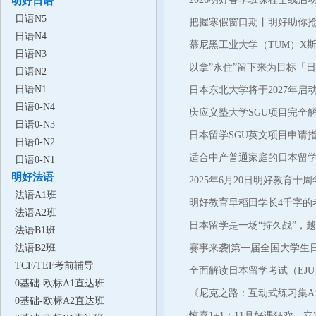
明好日语
日语N5
把握寒假窗口期丨明好助你
日语N4
慕尼黑工业大学（TUM）X
日语N3
以拿”永住”留下来为目标「
日语N2
日语N1
日本东北大学将于2027年启
日语0-N4
Gateway College
庆应义塾大学SGU项目完全
日语0-N3
学之路
日本留学SGU英文项目申请
日语0-N2
名校Offer
适合中产普通家庭的日本留
日语0-N1
明好法语
2025年6月20日明好教育十
法语A1班
明好教育早稻田学长4千字的
法语A2班
日本留学是一场“持久战”，
法语B1班
法语B2班
赛事来袭|第一届全国大学生
TCF/TEF考前辅导
全面解读日本留学考试（EJ
0基础-欧标A1直达班
《尼克之路：互动式练习集A1
0基础-欧标A2直达班
寓教于乐
惊喜1+1：11月好课狂欢，立