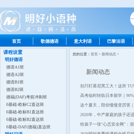
首页
歌德德语
意大利语
巴黎法语
课程设置
您的位置：
首页
>
新闻动态
>
明好德语
德语A1班
新闻动态
德语A2班
德语B1班
别只盯慕尼黑工大！这所 TU9
德语B2班
高考临时转轨日本留学｜90
德福(DAF)考前冲刺班
0基础-欧标C2直达班
这个夏天，陪你慢慢变厉害｜
0基础-欧标B1直达班
2026年，中产家庭的孩子还
0基础-欧标B2直达班
给孩子一张“心态安全网”：浙
0基础-DAF(德福)直达班
2026明好春季班课程全线启