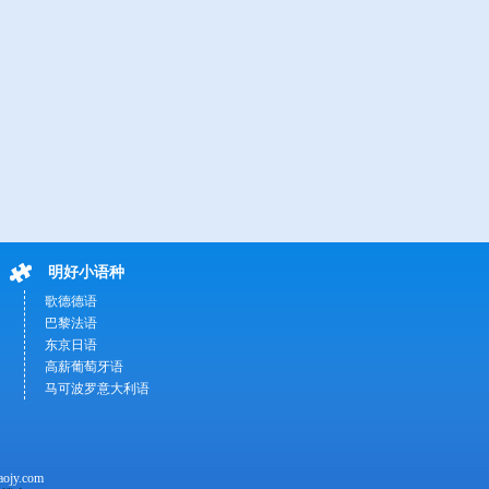
明好小语种
歌德德语
巴黎法语
东京日语
高薪葡萄牙语
马可波罗意大利语
ojy.com