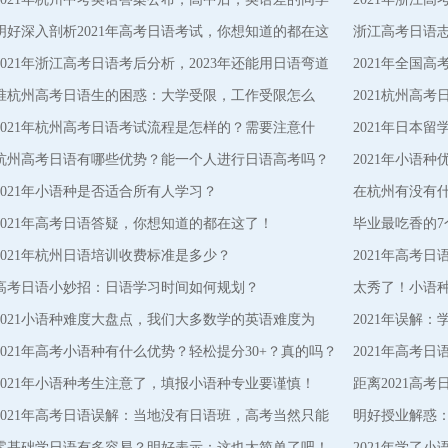
该如何
明好深入剖析2021年高考日语考试，你想知道的都在这
吗？
浙江高考日语
里了！
2021年浙江高考日语考后分析，2023年还能用日语弯道
2021年全国
超车吗？
准杭州高考日语生的困惑：大学受限，工作受限怎么
何？
2021杭州高
办？
2021年杭州高考日语考试流程是怎样的？需要注意什
点！
2021年日本
么？
杭州高考日语有哪些优势？能一个人进行日语高考吗？
2021年小语
2021年小语种是否适合所有人学习？
在杭州有没有
2021年高考日语答疑，你想知道的都在这了！
毕业最吃香的7
2021年杭州日语培训收费标准是多少？
2021年高考
高考日语小妙招：日语学习时间如何规划？
太秀了！小语
2021小语种难度大盘点，我们大多数学的英语难度为
2021年误解
三！
2021年高考小语种有什么优势？轻松提分30+？真的吗？
2021年高考
2021年小语种考生注意了，填报小语种专业要谨慎！
距离2021高
2021年高考日语误解：当地没有日语班，高考当然只能
明好授业解惑
选英语
零基础学日语有多容易？明好表示：这也太简单了吧！
考研
2021年学了