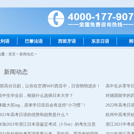
大利语
巴黎法语
西班牙语
东京日语
韩
位置：
首页
>
新闻动态
>
新闻动态
6部高分日剧，让你在空调WiFi西瓜中，日语悄悄进步！
高中生从零学
高中生毕业后，根据什么选择日本大学？
南”
对德国留学的四
捧腹大笑ing，原来学日语后会有这些“小习惯”！
2022年高考
2021年高考日语的优势和趋势是什么？
杭州中高考开
参加2021年浙江日本语鉴定考试（J-Test）的考生注意
浙江2021中
了！
2021年杭州中考英语答案公布，高中后，英语差的同学
高考这
2021年浙江